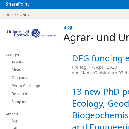
SharePoint
DURCHSUCHEN
Blog
Agrar- und U
Kategorien
DFG funding e
Events
Freitag, 17. April 2020
Ideas
von
Nadja Geißler
um 07:44
Opinions
Photo Challenge
13 new PhD po
Research
Ecology, Geoc
Sampling
Biogeochemist
Archive
August
and Engineerin
Juli